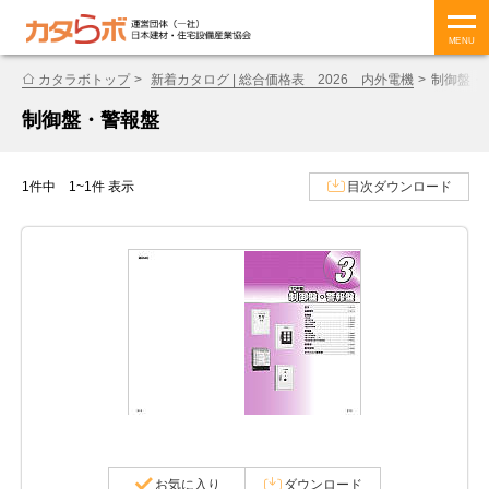
MENU
カタラボトップ
新着カタログ | 総合価格表 2026 内外電機
制御盤・
制御盤・警報盤
1件中 1~1件 表示
目次ダウンロード
お気に入り
ダウンロード