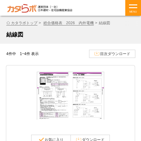
MENU
カタラボトップ
総合価格表 2026 内外電機
結線図
結線図
4件中 1~4件 表示
目次ダウンロード
お気に入り
ダウンロード