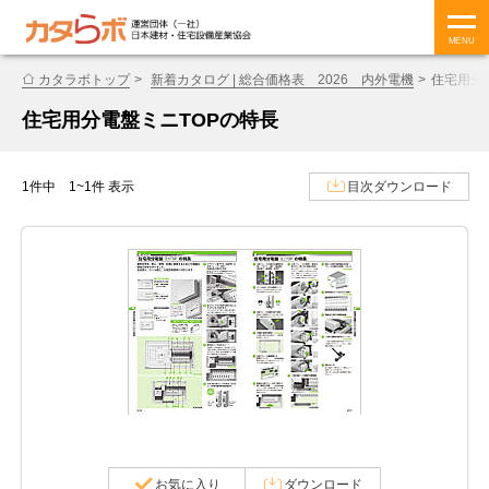
MENU
カタラボトップ
新着カタログ | 総合価格表 2026 内外電機
住宅用分
住宅用分電盤ミニTOPの特長
1件中 1~1件 表示
目次ダウンロード
お気に入り
ダウンロード