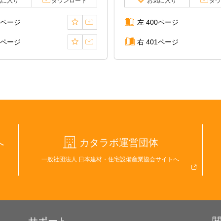
気に入り
ダウンロード
お気に入り
ダウ
8ページ
左 400ページ
9ページ
右 401ページ
へ
カタラボ運営団体
一般社団法人 日本建材・住宅設備産業協会サイトへ