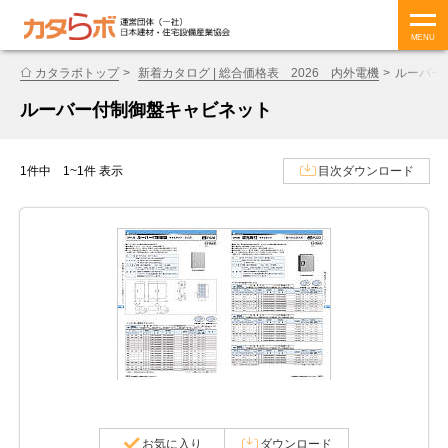
MENU
カタラボトップ
新着カタログ | 総合価格表 2026 内外電機
ルーバー
ルーバー付制御盤キャビネット
1件中 1~1件 表示
目次ダウンロード
お気に入り
ダウンロード