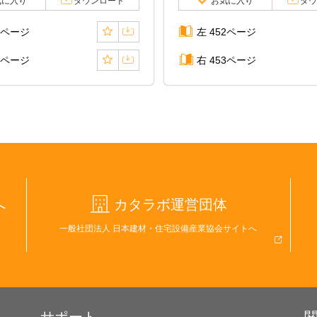
気に入り
ダウンロード
お気に入り
ダウ
0ページ
左 452ページ
1ページ
右 453ページ
へ
カタラボ運営団体
一般社団法人 日本建材・住宅設備産業協会サイトへ