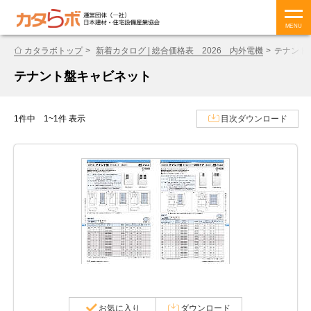
MENU
カタラボトップ
新着カタログ | 総合価格表 2026 内外電機
テナント
テナント盤キャビネット
1件中 1~1件 表示
目次ダウンロード
お気に入り
ダウンロード