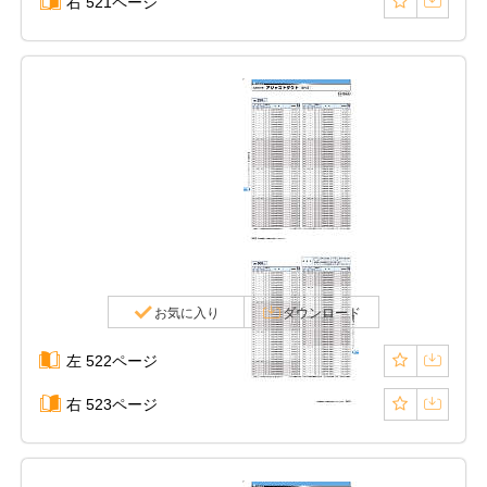
右 521ページ
お気に入り
ダウンロード
左 522ページ
右 523ページ