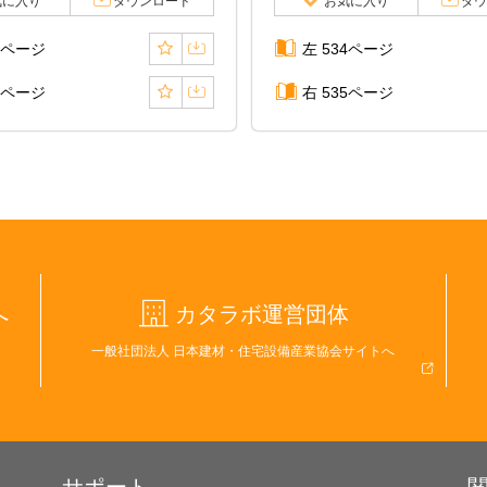
気に入り
ダウンロード
お気に入り
ダウ
2ページ
左 534ページ
3ページ
右 535ページ
へ
カタラボ運営団体
一般社団法人 日本建材・住宅設備産業協会サイトへ