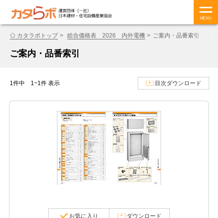
MENU
カタラボトップ
総合価格表 2026 内外電機
ご案内・品番索引
ご案内・品番索引
1件中 1~1件 表示
目次ダウンロード
お気に入り
ダウンロード