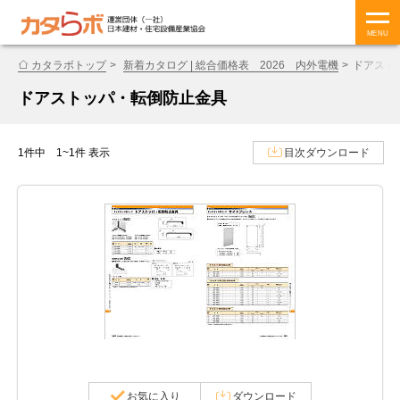
MENU
カタラボトップ
新着カタログ | 総合価格表 2026 内外電機
ドアスト
ドアストッパ・転倒防止金具
1件中 1~1件 表示
目次ダウンロード
お気に入り
ダウンロード