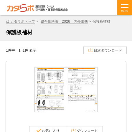
MENU
カタラボトップ
総合価格表 2026 内外電機
保護板補材
保護板補材
1件中 1~1件 表示
目次ダウンロード
お気に入り
ダウンロード