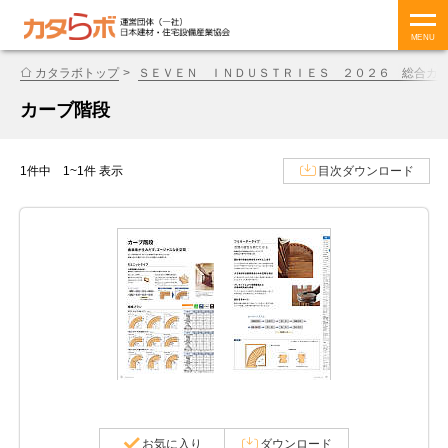
MENU
カタラボトップ
ＳＥＶＥＮ ＩＮＤＵＳＴＲＩＥＳ ２０２６ 総合カ
カーブ階段
1件中 1~1件 表示
目次ダウンロード
お気に入り
ダウンロード