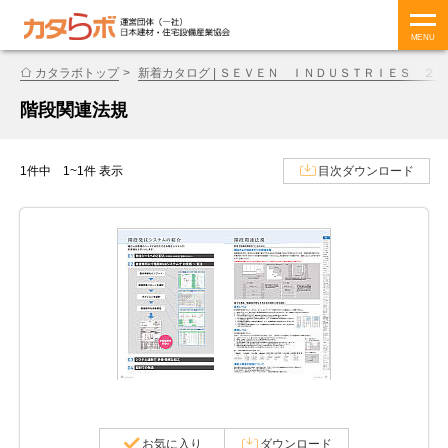
MENU
カタラボトップ
新着カタログ | ＳＥＶＥＮ ＩＮＤＵＳＴＲＩＥＳ ２
階段関連法規
1件中 1~1件 表示
目次ダウンロード
お気に入り
ダウンロード