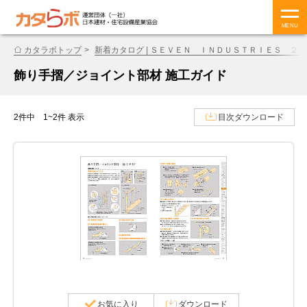
MENU
カタラボトップ
新着カタログ | ＳＥＶＥＮ ＩＮＤＵＳＴＲＩＥＳ ２
飾り手摺／ジョイント部材 施工ガイド
2件中 1~2件 表示
目次ダウンロード
お気に入り
ダウンロード