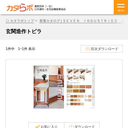
MENU
カタラボトップ
新着カタログ | ＳＥＶＥＮ ＩＮＤＵＳＴＲＩＥＳ ２
玄関造作トビラ
1件中 1~1件 表示
目次ダウンロード
お気に入り
ダウンロード