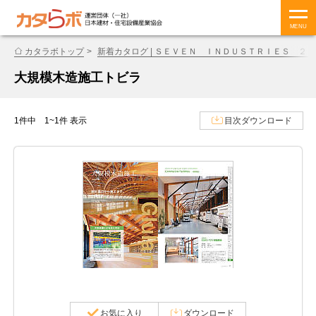
MENU
カタラボトップ
新着カタログ | ＳＥＶＥＮ ＩＮＤＵＳＴＲＩＥＳ ２
大規模木造施工トビラ
1件中 1~1件 表示
目次ダウンロード
お気に入り
ダウンロード