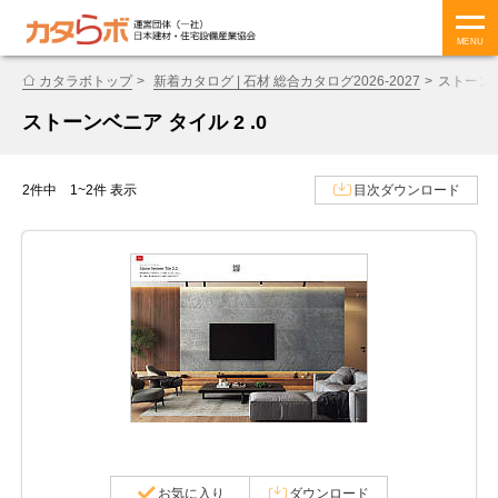
MENU
カタラボトップ
新着カタログ | 石材 総合カタログ2026-2027
ストーンベ
ストーンベニア タイル 2 .0
2件中 1~2件 表示
目次ダウンロード
お気に入り
ダウンロード