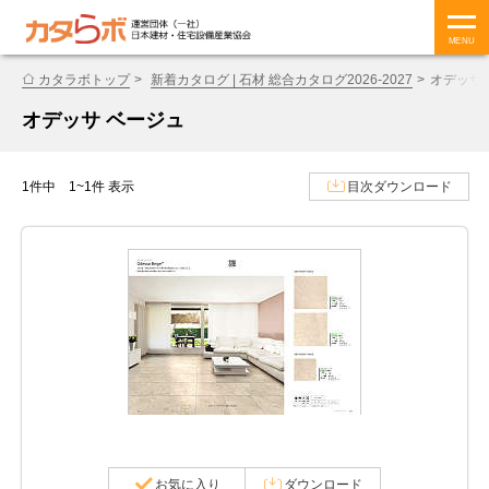
MENU
カタラボトップ
新着カタログ | 石材 総合カタログ2026-2027
オデッサ
オデッサ ベージュ
1件中 1~1件 表示
目次ダウンロード
お気に入り
ダウンロード