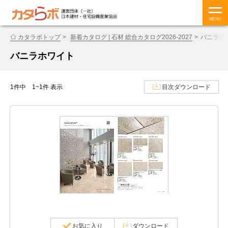
MENU
カタラボトップ
新着カタログ | 石材 総合カタログ2026-2027
バニラホ
バニラホワイト
1件中 1~1件 表示
目次ダウンロード
お気に入り
ダウンロード