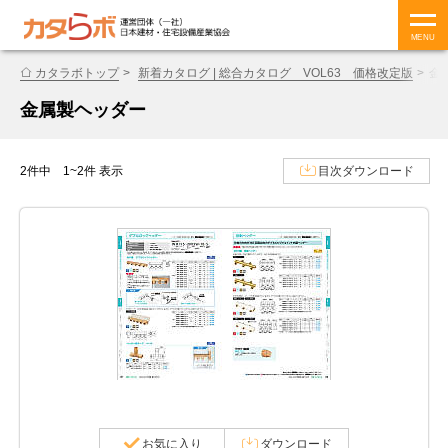
MENU
カタラボトップ
新着カタログ | 総合カタログ VOL63 価格改定版
金
金属製ヘッダー
2件中 1~2件 表示
目次ダウンロード
お気に入り
ダウンロード