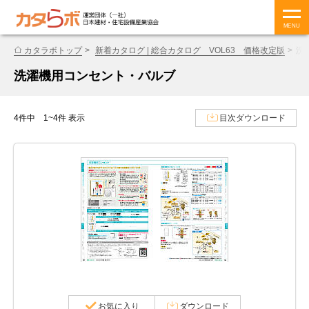
MENU
カタラボトップ
新着カタログ | 総合カタログ VOL63 価格改定版
洗
洗濯機用コンセント・バルブ
4件中 1~4件 表示
目次ダウンロード
お気に入り
ダウンロード