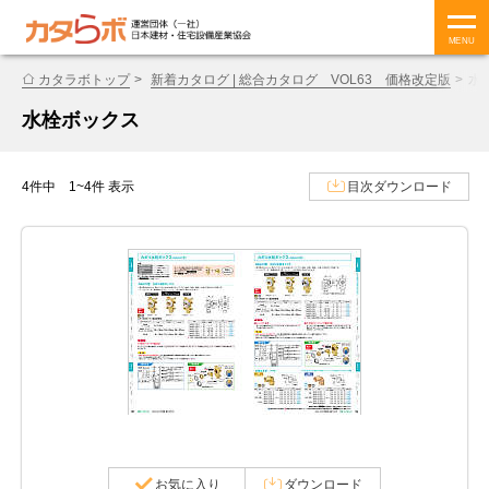
MENU
カタラボトップ
新着カタログ | 総合カタログ VOL63 価格改定版
水
水栓ボックス
4件中 1~4件 表示
目次ダウンロード
お気に入り
ダウンロード