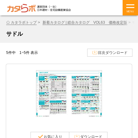
MENU
カタラボトップ
新着カタログ | 総合カタログ VOL63 価格改定版
サ
サドル
5件中 1~5件 表示
目次ダウンロード
お気に入り
ダウンロード