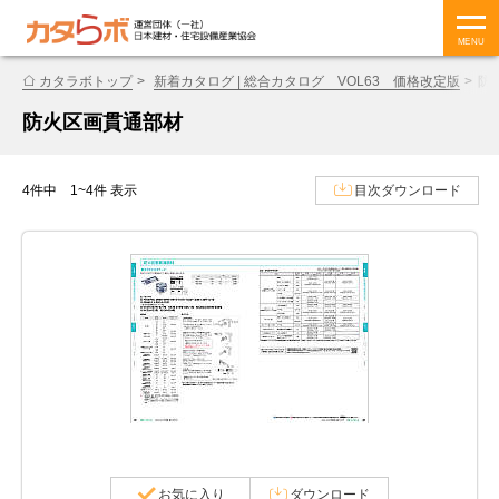
MENU
カタラボトップ
新着カタログ | 総合カタログ VOL63 価格改定版
防
防火区画貫通部材
4件中 1~4件 表示
目次ダウンロード
お気に入り
ダウンロード