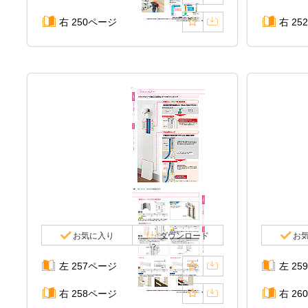
右 250ページ
右 25
お気に入り
ダウンロード
お
左 257ページ
左 25
右 258ページ
右 26