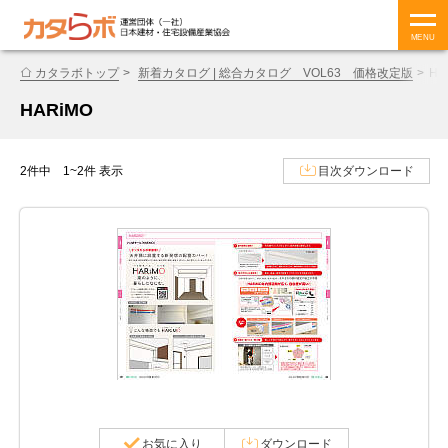
MENU
カタラボトップ
新着カタログ | 総合カタログ VOL63 価格改定版
HA
HARiMO
2件中 1~2件 表示
目次ダウンロード
お気に入り
ダウンロード