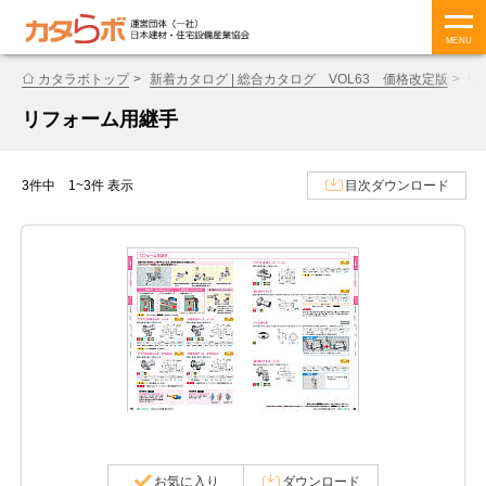
MENU
カタラボトップ
新着カタログ | 総合カタログ VOL63 価格改定版
リ
リフォーム用継手
3件中 1~3件 表示
目次ダウンロード
お気に入り
ダウンロード