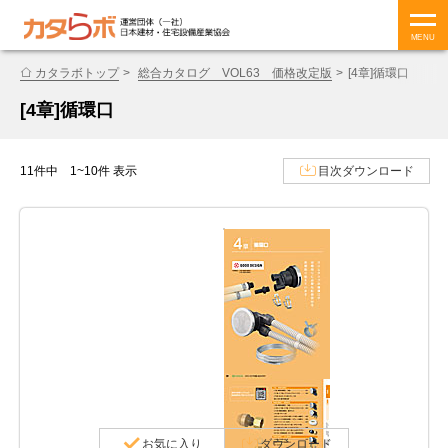
MENU
カタラボトップ
総合カタログ VOL63 価格改定版
[4章]循環口
[4章]循環口
11件中 1~10件 表示
目次ダウンロード
お気に入り
ダウンロード