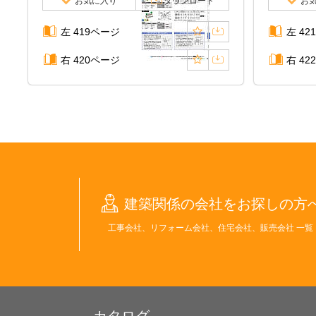
お気に入り
ダウンロード
お
左 419ページ
左 42
右 420ページ
右 42
建築関係の会社をお探しの方
工事会社、リフォーム会社、住宅会社、販売会社 一覧