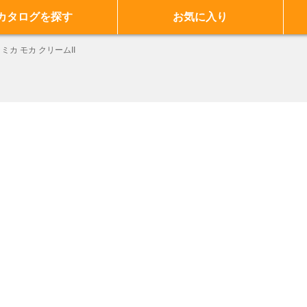
カタログを探す
お気に入り
ミカ モカ クリームII