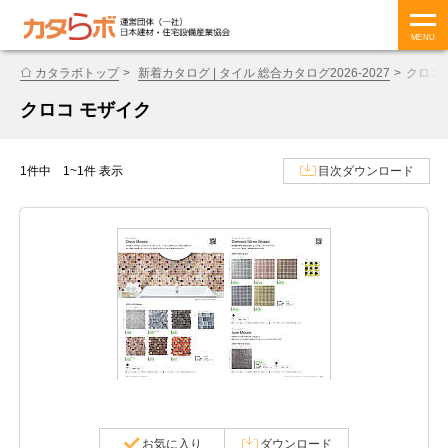
MENU
カタラボトップ
新着カタログ | タイル 総合カタログ2026-2027
クロコ
クロコ モザイク
1件中 1~1件 表示
目次ダウンロード
お気に入り
ダウンロード