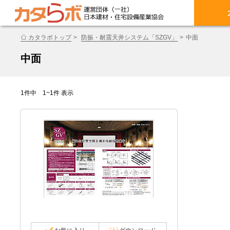
カタラボトップ
防振・耐震天井システム「SZGV」
中面
中面
1件中 1~1件 表示