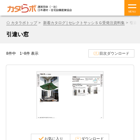
MENU
カタラボトップ
新着カタログ | セレクトサッシＳＧ受発注資料集
引違
引違い窓
8件中 1~8件 表示
目次ダウンロード
お気に入り
ダウンロード