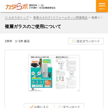
MENU
カタラボトップ
新着カタログ | リフォームサッシ関連商品
複層ガラス
複層ガラスのご使用について
1件中 1~1件 表示
目次ダウンロード
お気に入り
ダウンロード