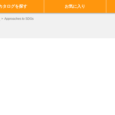
カタログを探す
お気に入り
3
Approaches to SDGs