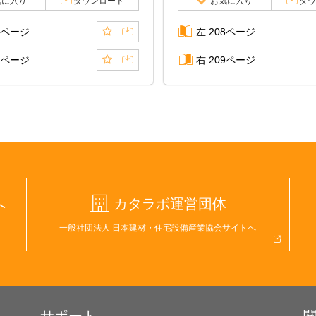
気に入り
ダウンロード
お気に入り
ダウ
6ページ
左 208ページ
7ページ
右 209ページ
へ
カタラボ運営団体
一般社団法人 日本建材・住宅設備産業協会サイトへ