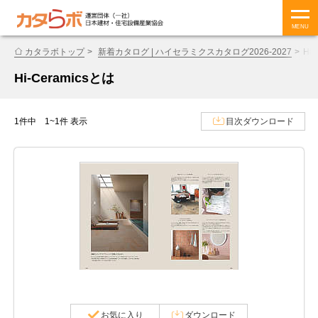
MENU
カタラボトップ
新着カタログ | ハイセラミクスカタログ2026-2027
Hi
Hi-Ceramicsとは
1件中 1~1件 表示
目次ダウンロード
お気に入り
ダウンロード