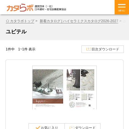
MENU
カタラボトップ
新着カタログ | ハイセラミクスカタログ2026-2027
ユ
ユピテル
1件中 1~1件 表示
目次ダウンロード
お気に入り
ダウンロード