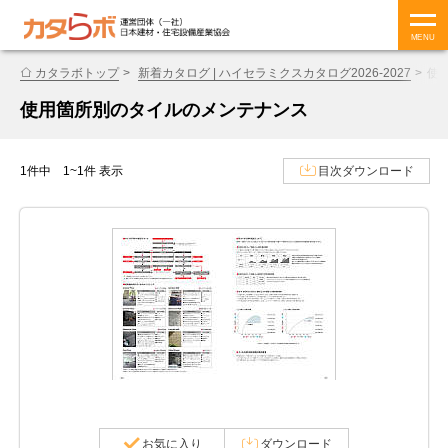
MENU
カタラボトップ
新着カタログ | ハイセラミクスカタログ2026-2027
使
使用箇所別のタイルのメンテナンス
1件中 1~1件 表示
目次ダウンロード
お気に入り
ダウンロード