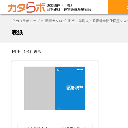
カタラボトップ
新着カタログ | 耐火・準耐火・遮音構造間仕切壁シス
表紙
1件中 1~1件 表示