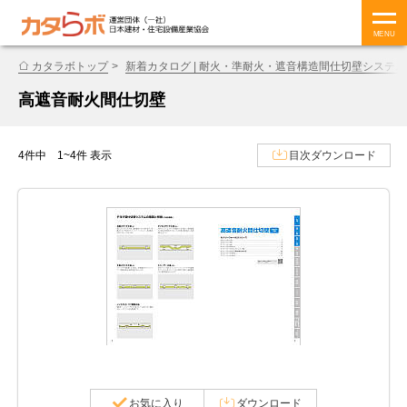
MENU
カタラボトップ
新着カタログ | 耐火・準耐火・遮音構造間仕切壁システム
高遮音耐火間仕切壁
4件中 1~4件 表示
目次ダウンロード
お気に入り
ダウンロード