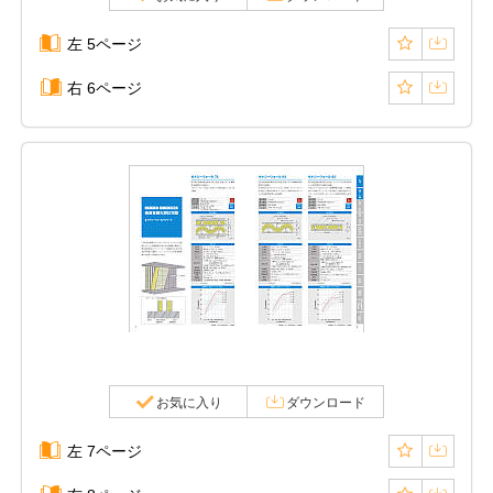
左 5ページ
右 6ページ
お気に入り
ダウンロード
左 7ページ