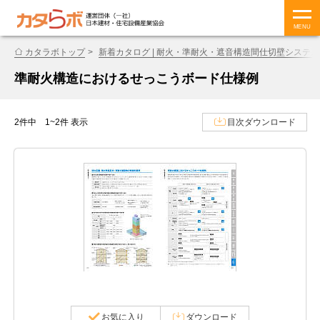
MENU
カタラボトップ
新着カタログ | 耐火・準耐火・遮音構造間仕切壁システム
準耐火構造におけるせっこうボード仕様例
2件中 1~2件 表示
目次ダウンロード
お気に入り
ダウンロード