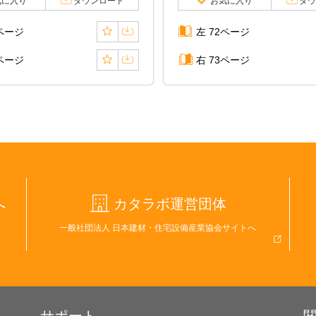
気に入り
ダウンロード
お気に入り
ダウ
0ページ
左 72ページ
1ページ
右 73ページ
へ
カタラボ運営団体
一般社団法人 日本建材・住宅設備産業協会サイトへ