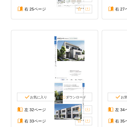
右 25ページ
右 2
お気に入り
ダウンロード
お
左 32ページ
左 3
右 33ページ
右 3