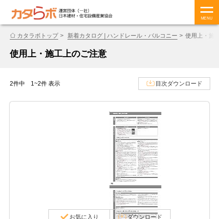
MENU
カタラボトップ
新着カタログ | ハンドレール・バルコニー
使用上・施
使用上・施工上のご注意
2件中 1~2件 表示
目次ダウンロード
お気に入り
ダウンロード